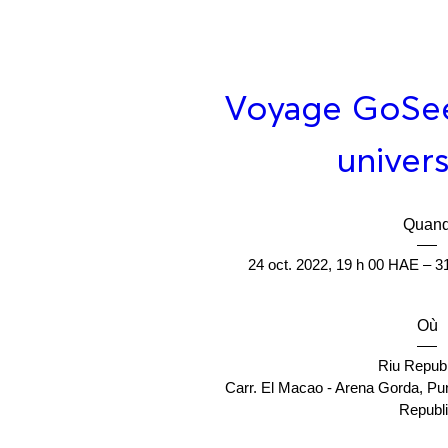
Voyage GoSee
univer
Quan
24 oct. 2022, 19 h 00 HAE – 3
Où
Riu Republ
Carr. El Macao - Arena Gorda, Pu
Republ