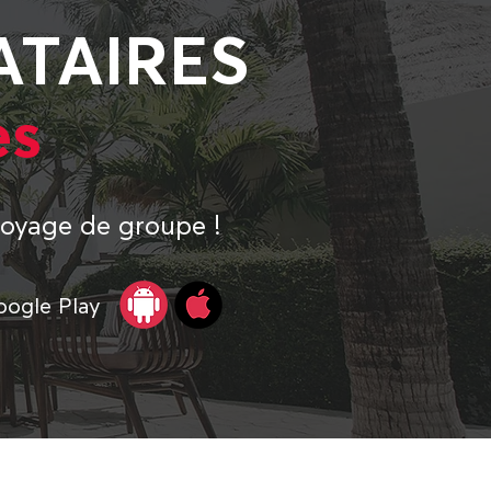
ATAIRES
es
voyage de groupe !
oogle Play