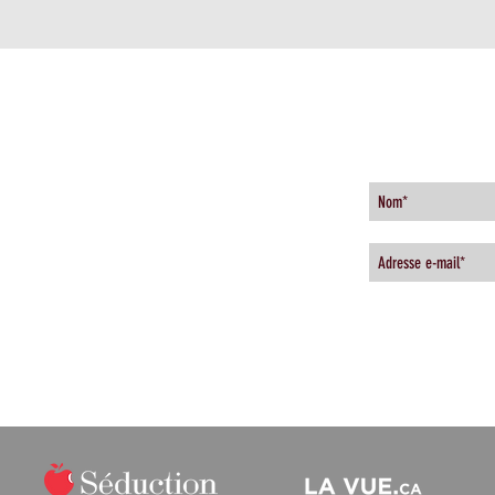
HEURES DE BUREAU
INSCRIVEZ-
uebec.com
Du Lundi au Vendredi
2
9H00 À 18H00
CÉLIBLOGUE
TÉMOIGNAGES