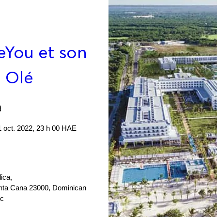
You et son 
s Olé
d
1 oct. 2022, 23 h 00 HAE
ica
, 
nta Cana 23000, Dominican 
ic