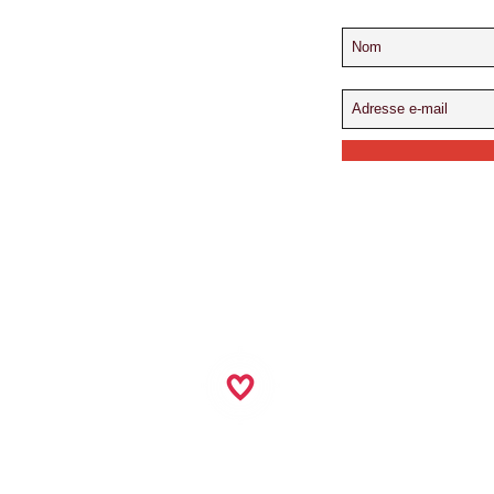
CONTACT
info@celibataireq
Tel : 1-844-235-427