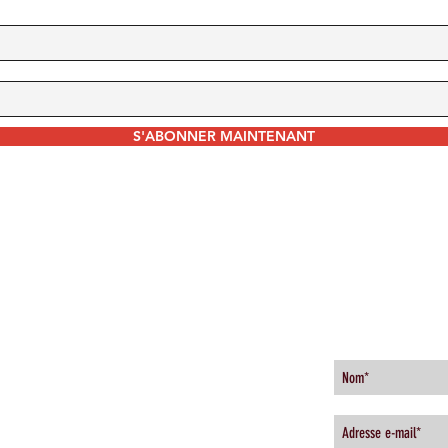
S'ABONNER MAINTENANT
HEURES DE BUREAU
INSCRIVEZ-
uebec.com
Du Lundi au Vendredi
2
9H00 À 18H00