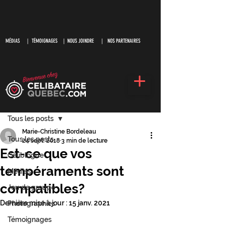
MÉDIAS
|
TÉMOIGNAGES |
NOUS JOINDRE |
NOS PARTENAIRES
S'inscrire
Post
Tous les posts
Marie-Christine Bordeleau
Tous les posts
24 sept. 2018
3 min de lecture
Est-ce que vos
Céliblogue
tempéraments sont
Médias
compatibles?
Jeu de groupe
Dernière mise à jour :
15 janv. 2021
Photographies
Témoignages