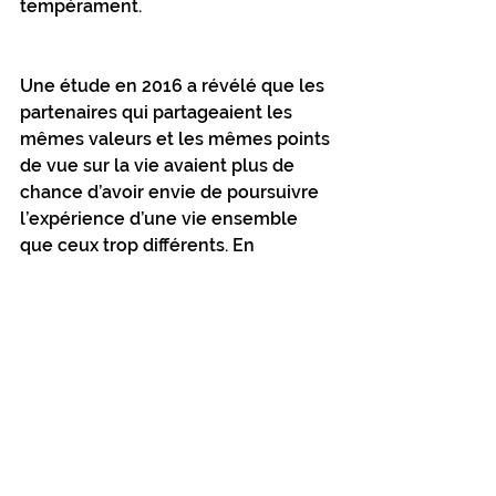
tempérament.
Une étude en 2016 a révélé que les 
partenaires qui partageaient les 
mêmes valeurs et les mêmes points 
de vue sur la vie avaient plus de 
chance d’avoir envie de poursuivre 
l’expérience d’une vie ensemble 
que ceux trop différents. En 
conclusion, les personnes préfèrent 
s’engager avec une personnalité 
ayant des valeurs similaires à la leur.
Que devez-vous retenir ?
La similarité des personnalités est 
la base dans le choix de notre 
partenaire. Et, malgré ce que l’on 