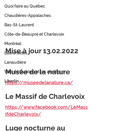
Quoi faire au Québec
Chaudières-Appalaches
Bas-St-Laurent
Côte-de-Beaupré et Charlevoix
Montréal
Mise à jour 13.02.2022
Laurentides
Lanaudière
Musée de la nature
Ville de Québec et les alentours
Libertin
https://museedelanature.ca/
Le Massif de Charlevoix
https://www.facebook.com/LeMass
ifdeCharlevoix/
Luge nocturne au 