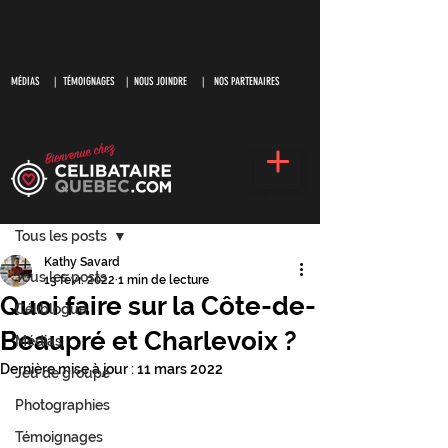
MÉDIAS
|
TÉMOIGNAGES |
NOUS JOINDRE |
NOS PARTENAIRES
S'inscrire
Post
Tous les posts
Kathy Savard
Tous les posts
13 févr. 2022
1 min de lecture
Quoi faire sur la Côte-de-
Céliblogue
Beaupré et Charlevoix ?
Médias
Dernière mise à jour :
11 mars 2022
Jeu de groupe
Photographies
Témoignages