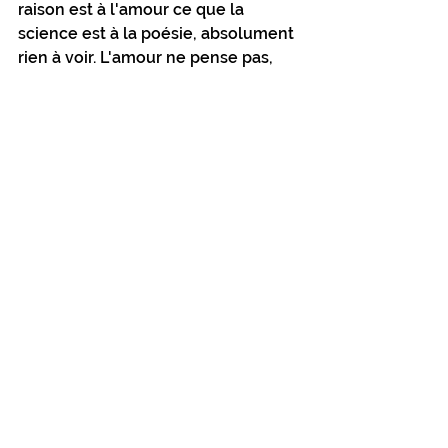
raison est à l'amour ce que la 
science est à la poésie, absolument 
rien à voir. L'amour ne pense pas, 
l’amour n’est pas rationnel, l’amour 
est un ressenti qui se vit mais faites 
attention à l'amour car il contient 
en lui-même tout juste ce qu'il faut 
pour s'éteindre. 
C'est le temps qui mûrit l'amour. 
L'amour grandit et se solidifie dans 
la patience.