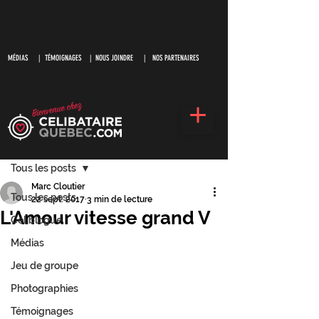
MÉDIAS
|
TÉMOIGNAGES |
NOUS JOINDRE |
NOS PARTENAIRES
S'inscrire
Post
Tous les posts
Marc Cloutier
Tous les posts
22 sept. 2017
3 min de lecture
L'Amour vitesse grand V
Céliblogue
Médias
Jeu de groupe
Photographies
Témoignages