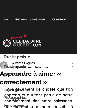
MÉDIAS
|
TÉMOIGNAGES |
NOUS JOINDRE |
NOS PARTENAIRES
S'inscrire
Post
Tous les posts
Laurence Gagnon
Tous les posts
7 juil. 2017
3 min de lecture
Apprendre à aimer «
Céliblogue
correctement »
Médias
Il y a tellement de choses que l’on 
Jeu de groupe
apprend et qui font partie de notre 
Photographies
cheminement dès notre naissance. 
Témoignages
On apprend à manger, ensuite à 