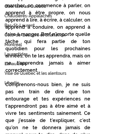
marcher, on commence à parler, on 
Quoi faire au Québec
apprend à être propre, on nous 
Chaudières-Appalaches
apprend à lire, à écrire, à calculer, on 
Bas-St-Laurent
apprend à conduire, on apprend à 
faire à manger. Bref n’importe quelle 
Côte-de-Beaupré et Charlevoix
tâche qui fera partie de ton 
Montréal
quotidien pour les prochaines 
Laurentides
années, on te les apprendra, mais on 
ne t’apprendra jamais à aimer 
Lanaudière
correctement.
Ville de Québec et les alentours
Libertin
Comprenons-nous bien, je ne suis 
pas en train de dire que ton 
entourage et tes expériences ne 
t’apprendront pas à être aimé et à 
vivre tes sentiments sainement. Ce 
que j’essaie de t’expliquer, c’est 
qu’on ne te donnera jamais de 