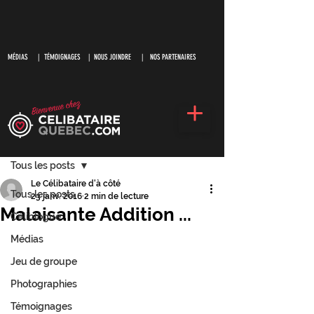
MÉDIAS
|
TÉMOIGNAGES |
NOUS JOINDRE |
NOS PARTENAIRES
S'inscrire
Post
Tous les posts
Le Célibataire d'à côté
Tous les posts
23 janv. 2016
2 min de lecture
Malaisante Addition ...
Céliblogue
Médias
Jeu de groupe
Photographies
Témoignages