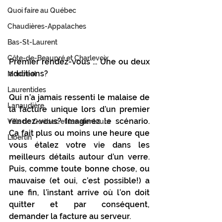
Quoi faire au Québec
Chaudières-Appalaches
Bas-St-Laurent
Côte-de-Beaupré et Charlevoix
Premier rendez-vous ... Une ou deux 
additions? 
Montréal
Laurentides
Qui n’a jamais ressenti le malaise de 
Lanaudière
la facture unique lors d’un premier 
rendez-vous? Imaginez le scénario. 
Ville de Québec et les alentours
Ça fait plus ou moins une heure que 
Libertin
vous étalez votre vie dans les 
meilleurs détails autour d’un verre. 
Puis, comme toute bonne chose, ou 
mauvaise (et oui, c’est possible!) a 
une fin, l’instant arrive où l’on doit 
quitter et par conséquent, 
demander la facture au serveur. 