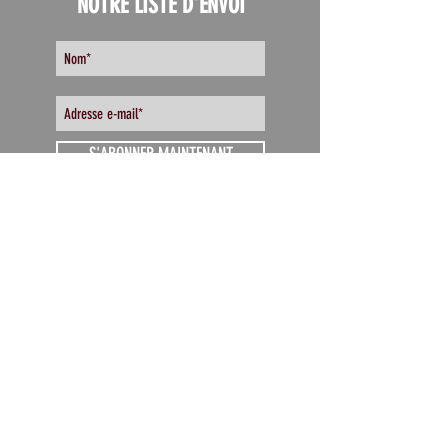
NOTRE LISTE D'ENVOI
S'ABONNER MAINTENANT
CONTACT
info@celibatairequebec.com
Tel :
1-844-235-4272
HEURES DE BUREAU