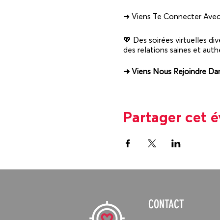
➜ Viens Te Connecter Avec 
💖 Des soirées virtuelles di
des relations saines et auth
➜ Viens Nous Rejoindre Dan
COMMENT ÇA MARCHE ?
À partir de vidéos traitant 
Partager cet 
une soirée dynamique, convi
célibataires.
POURQUOI ?
S’amuser, échanger, sortir d
OÙ
En ligne sur la platef
CONTACT
Une fois inscrit...
Tu recevras un courriel ave