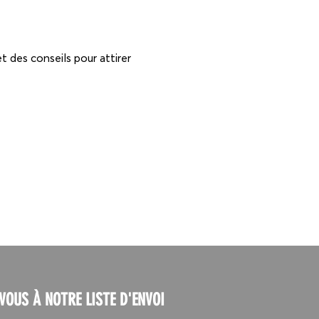
t des conseils pour attirer
 célibataires, je propose
 connexions entre des
anger les idées.
VOUS À NOTRE LISTE D'ENVOI
19h00.