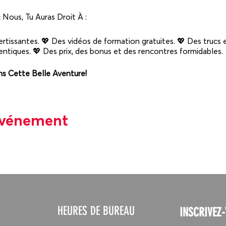
Nous, Tu Auras Droit À :
vertissantes. 💖 Des vidéos de formation gratuites. 💖 Des trucs e
entiques. 💖 Des prix, des bonus et des rencontres formidables.
s Cette Belle Aventure!
de divers sujets qui préoccupent ou tout simplement intéresse les
événement
viale autour d’échanges enrichissants dans le but de créer des
e l’isolement, faire de nouvelles rencontres ou simplement se ch
orme ZOOM
HEURES DE BUREAU
INSCRIVEZ-
c un lien ZOOM pour que tu puisses te connecter, le vendredi à 