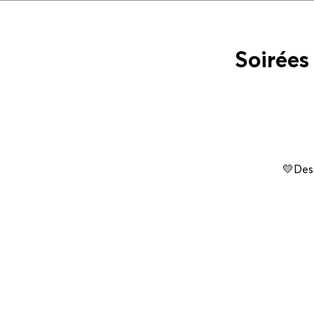
Soirées
💛Des 