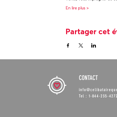
En lire plus >
Partager cet 
CONTACT
info@celibataireq
Tel : 1-844-235-427