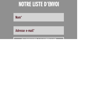
NOTRE LISTE D'ENVOI
S'ABONNER MAINTENANT
CONTACT
info@celibatairequebec.com
Tel :
1-844-235-4272