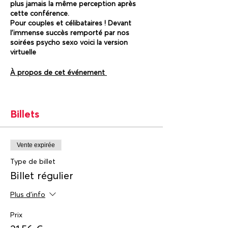
plus jamais la même perception après
cette conférence.
Pour couples et célibataires ! Devant
l’immense succès remporté par nos
soirées psycho sexo voici la version
virtuelle
À propos de cet événement
Pour couples et célibataires !
Le lien zoom vous sera envoyé 72h avant
Billets
l’événement!
Devant l’immense succès remporté par
nos
éditions soirées psycho-sexo
, nous
avons décidé de vous offrir cette version
Vente expirée
virtuelle présentée par le sexologue belge
Type de billet
Dr Iv Psalti
qui sera en ligne, en compagnie
du psychologue québécois
Yvon Dallaire,
Billet régulier
M.Ps.
pour nous parler d’amour et de
sexualité, de célibat et de couple comme
Plus d'info
jamais vous en avez entendu parler.
________________________________________
Prix
________________________________________