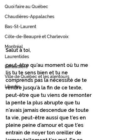
Quoi faire au Québec
Chaudières-Appalaches
Bas-St-Laurent
Côte-de-Beaupré et Charlevoix
Montréal
Salut à toi,
Laurentides
peut-être qu’au moment où tu me 
Lanaudière
lis tu te sens bien et tu ne 
Ville de Québec et les alentours
comprends pas la nécessité de te 
Libertin
rendre jusqu’à la fin de ce texte, 
peut-être que tu viens de remonter 
la pente la plus abrupte que tu 
n’avais jamais descendue de toute 
ta vie, peut-être aussi que t’es en 
pleine peine d’amour et que t’es 
entrain de noyer ton oreiller de 