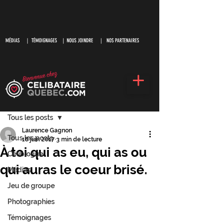
MÉDIAS
|
TÉMOIGNAGES |
NOUS JOINDRE |
NOS PARTENAIRES
S'inscrire
Post
Tous les posts
Laurence Gagnon
Tous les posts
18 juin 2017
3 min de lecture
À toi qui as eu, qui as ou
Céliblogue
qui auras le coeur brisé.
Médias
Jeu de groupe
Photographies
Témoignages