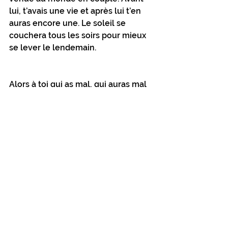
lui, t’avais une vie et après lui t’en 
auras encore une. Le soleil se 
couchera tous les soirs pour mieux 
se lever le lendemain. 
Alors à toi qui as mal, qui auras mal 
ou qui as déjà eu mal je te dis; oui la 
douleur va s’atténuer, oui tu 
aimeras à nouveau et peut-être 
même plus fort et non, il n’était pas 
nécessaire pour que tu fasses de ta 
vie la plus belle histoire qui n’aura 
jamais été racontée.
Loune X
Mots-clés :
célibataire
rupture
peine
Céliblogue