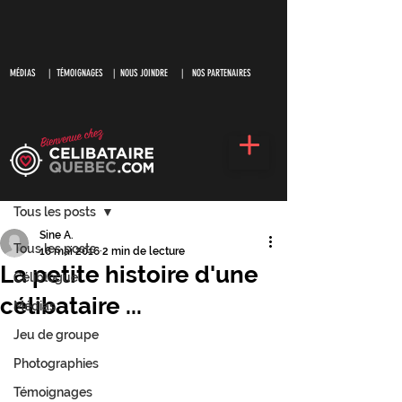
MÉDIAS
|
TÉMOIGNAGES |
NOUS JOINDRE |
NOS PARTENAIRES
S'inscrire
Post
Tous les posts
Sine A.
Tous les posts
16 mai 2016
2 min de lecture
La petite histoire d'une
Céliblogue
célibataire ...
Médias
Jeu de groupe
Photographies
Témoignages