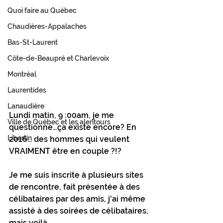
Quoi faire au Québec
Chaudières-Appalaches
Bas-St-Laurent
Côte-de-Beaupré et Charlevoix
Montréal
Laurentides
Lanaudière
Lundi matin, 9 :00am, je me 
Ville de Québec et les alentours
questionne…ça existe encore? En 
Libertin
2016... des hommes qui veulent 
VRAIMENT être en couple ?!?
Je me suis inscrite à plusieurs sites 
de rencontre, fait présentée à des 
célibataires par des amis, j'ai même 
assisté à des soirées de célibataires, 
mais voilà…. 