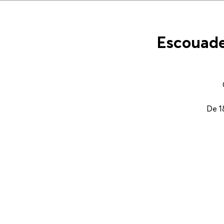
Escouade
De 1